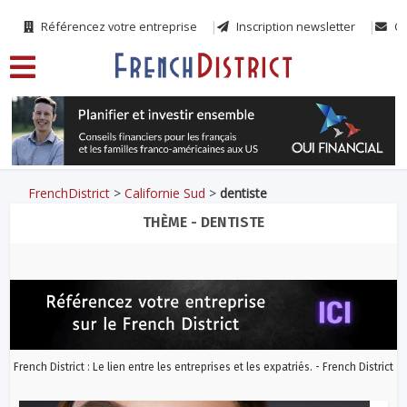
Référencez votre entreprise
Inscription newsletter
Co
FrenchDistrict
>
Californie Sud
>
dentiste
THÈME - DENTISTE
French District : Le lien entre les entreprises et les expatriés. - French District