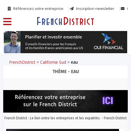
Référencez votre entreprise
Inscription newsletter
Co
FrenchDistrict
>
Californie Sud
>
eau
THÈME - EAU
French District : Le lien entre les entreprises et les expatriés. - French District