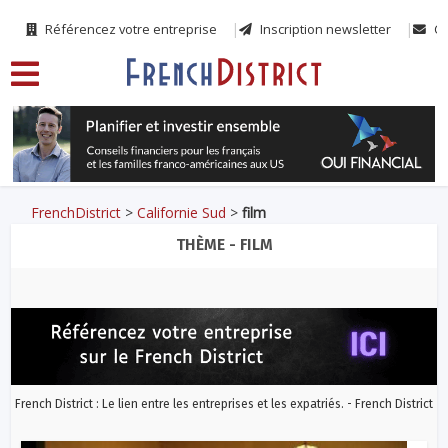
Référencez votre entreprise
Inscription newsletter
Co
FrenchDistrict
>
Californie Sud
>
film
THÈME - FILM
French District : Le lien entre les entreprises et les expatriés. - French District