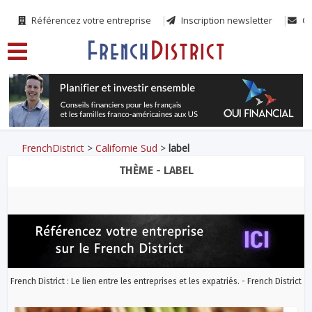
Référencez votre entreprise
Inscription newsletter
Co
FrenchDistrict
>
Californie Sud
>
label
THÈME - LABEL
French District : Le lien entre les entreprises et les expatriés. - French District