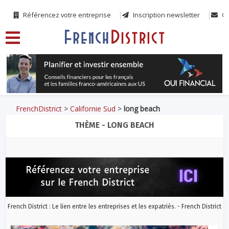
Référencez votre entreprise
Inscription newsletter
Co
FrenchDistrict
>
Californie Sud
>
long beach
THÈME - LONG BEACH
French District : Le lien entre les entreprises et les expatriés. - French District