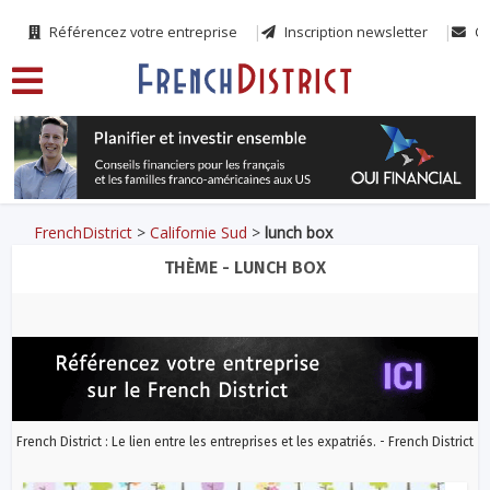
Référencez votre entreprise
Inscription newsletter
Co
FrenchDistrict
>
Californie Sud
>
lunch box
THÈME - LUNCH BOX
French District : Le lien entre les entreprises et les expatriés. - French District