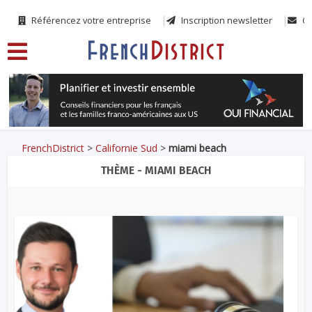
Référencez votre entreprise
Inscription newsletter
Co
FrenchDistrict
>
Californie Sud
>
miami beach
THÈME - MIAMI BEACH