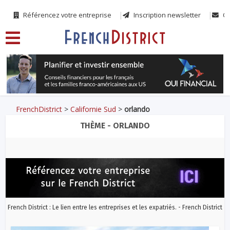
Référencez votre entreprise
Inscription newsletter
Co
FrenchDistrict
>
Californie Sud
>
orlando
THÈME - ORLANDO
French District : Le lien entre les entreprises et les expatriés. - French District