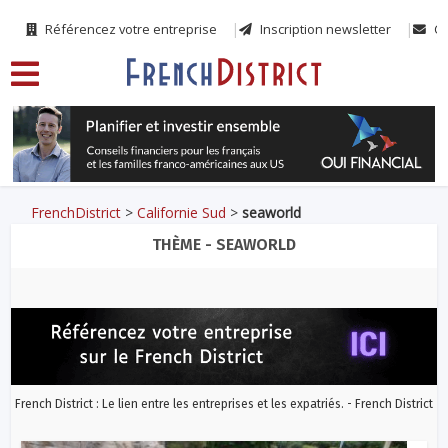
Référencez votre entreprise
Inscription newsletter
Co
FrenchDistrict
>
Californie Sud
>
seaworld
THÈME - SEAWORLD
French District : Le lien entre les entreprises et les expatriés. - French District