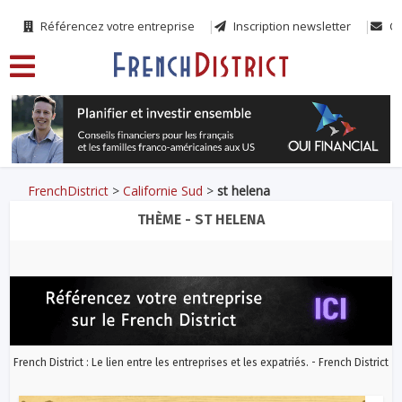
Référencez votre entreprise
Inscription newsletter
Co
FrenchDistrict
>
Californie Sud
>
st helena
THÈME - ST HELENA
French District : Le lien entre les entreprises et les expatriés. - French District