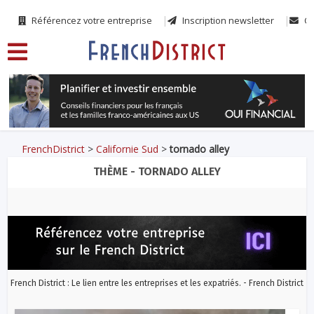
Référencez votre entreprise
Inscription newsletter
Co
FrenchDistrict
>
Californie Sud
>
tornado alley
THÈME - TORNADO ALLEY
French District : Le lien entre les entreprises et les expatriés. - French District