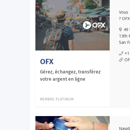
Vous 
? OFX
49 
13th 
San F
+1
OF
OFX
Gérez, échangez, transférez
votre argent en ligne
MEMBRE PLATINUM
Navid