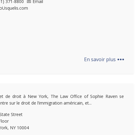
41) 371-8800
Email
oUsquelis.com
...
En savoir plus
et de droit à New York, The Law Office of Sophie Raven se
tre sur le droit de l’immigration américain, et...
State Street
Floor
ork, NY 10004