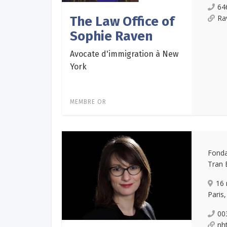
64
Ra
The Law Office of
Sophie Raven
Avocate d'immigration à New
York
MEMBRE OR
Fonda
Tran E
16 
Paris
00
nh