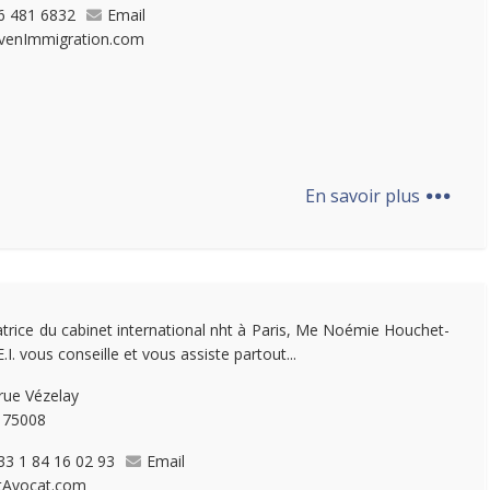
6 481 6832
Email
venImmigration.com
...
En savoir plus
trice du cabinet international nht à Paris, Me Noémie Houchet-
.I. vous conseille et vous assiste partout...
rue Vézelay
, 75008
33 1 84 16 02 93
Email
tAvocat.com