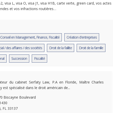
2, visa L, visa O, visa J1, visa H1B, carte verte, green card, vos actes
endes et vos infractions routières…
Conseil en Management, Finance, Fiscalité
Création d'entreprises
l / des affaires / des sociétés
Droit de la faillite
Droit de la famille
onal
Succession
Fiscalité
teur du cabinet Serfaty Law, P.A en Floride, Maître Charles
y est spécialisé dans le droit américain de...
0 Biscayne Boulevard
 1430
, FL 33137