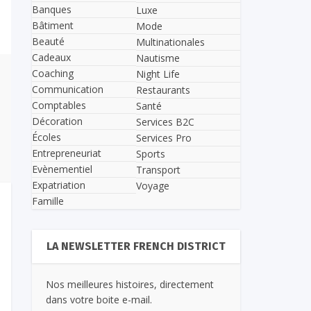
Banques
Luxe
Bâtiment
Mode
Beauté
Multinationales
Cadeaux
Nautisme
Coaching
Night Life
Communication
Restaurants
Comptables
Santé
Décoration
Services B2C
Écoles
Services Pro
Entrepreneuriat
Sports
Evènementiel
Transport
Expatriation
Voyage
Famille
LA NEWSLETTER FRENCH DISTRICT
Nos meilleures histoires, directement
dans votre boite e-mail.