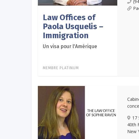
(9
Pa
Law Offices of
Paola Usquelis –
Immigration
Un visa pour l'Amérique
MEMBRE PLATINUM
Cabin
concen
17 
40th 
New Y