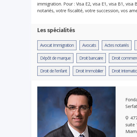
immigration. Pour : Visa E2, visa E1, visa B1, visa B
notariés, votre fiscalité, votre succession, vos am
Les spécialités
Avocat Immigration
Avocats
Actes notariés
Dépôt de marque
Droit bancaire
Droit commercia
Droit de l'enfant
Droit Immobilier
Droit Internati
Fonda
Serfat
477
suite
Miami