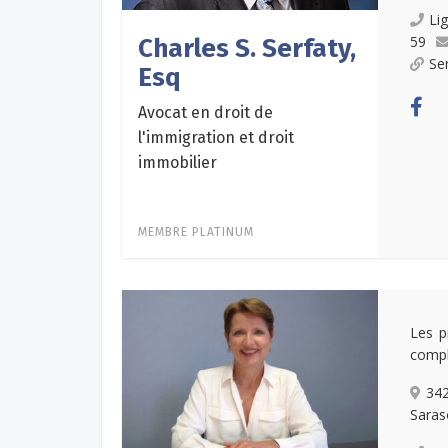
Li
59
Charles S. Serfaty,
Se
Esq
Avocat en droit de
l'immigration et droit
immobilier
MEMBRE PLATINUM
Les p
compl
34
Saras