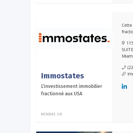
Cett
fract
11
SUITE
Miami
(2
Im
Immostates
L'investissement immobilier
fractionné aux USA
MEMBRE OR