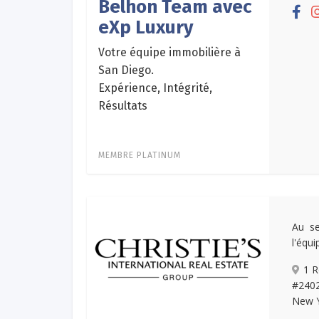
Belhon Team avec
eXp Luxury
Votre équipe immobilière à
San Diego.
Expérience, Intégrité,
Résultats
MEMBRE PLATINUM
Au se
l'équ
1 R
#240
New Y