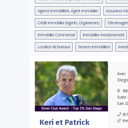
Agence Immobilière, Agent Immobilier
Assurance Ma
Crédit Immobilier (Agents, Organismes)
Déménagem
Immobilier Commercial
Immobilier Investissement
Location de bureaux
Services immobiliers
Invest
Avec 
Diego
888
Suite 
San D
(6
Ke
Keri et Patrick