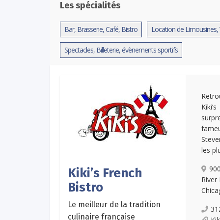
Les spécialités
Bar, Brasserie, Café, Bistro
Location de Limousines, 
Spectacles, Billeterie, évènements sportifs
Retro
Kiki’
surpr
fameu
Steve
les p
900
Kiki’s French
River
Bistro
Chica
Le meilleur de la tradition
31
culinaire française
Ki