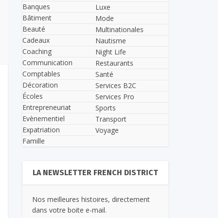
Banques
Luxe
Bâtiment
Mode
Beauté
Multinationales
Cadeaux
Nautisme
Coaching
Night Life
Communication
Restaurants
Comptables
Santé
Décoration
Services B2C
Écoles
Services Pro
Entrepreneuriat
Sports
Evènementiel
Transport
Expatriation
Voyage
Famille
LA NEWSLETTER FRENCH DISTRICT
Nos meilleures histoires, directement
dans votre boite e-mail.