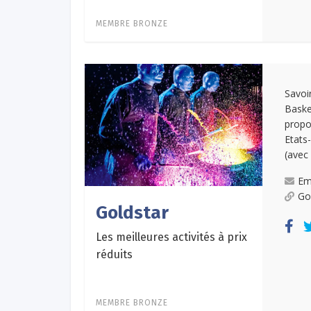
MEMBRE BRONZE
Savoi
Baske
propo
Etats
(avec 
Em
Go
Goldstar
Les meilleures activités à prix
réduits
MEMBRE BRONZE