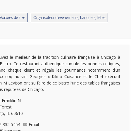
Voitures de luxe
Organisateur d'événements, banquets, fêtes
uvez le meilleur de la tradition culinaire française à Chicago à
s Bistro. Ce restaurant authentique cumule les bonnes critiques,
end chaque client et régale les gourmands notamment d’un
x coq au vin. Georges « Kiki » Cuisance et le Chef exécutif
n M Leviton ont su faire de ce bistro l’une des tables françaises
lus réputées de Chicago.
 Franklin N.
 Forest
go, IL 60610
2 335 5454
Email
kiBistro.com