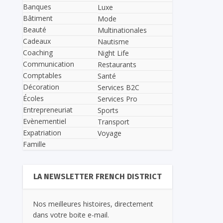
Banques
Luxe
Bâtiment
Mode
Beauté
Multinationales
Cadeaux
Nautisme
Coaching
Night Life
Communication
Restaurants
Comptables
Santé
Décoration
Services B2C
Écoles
Services Pro
Entrepreneuriat
Sports
Evènementiel
Transport
Expatriation
Voyage
Famille
LA NEWSLETTER FRENCH DISTRICT
Nos meilleures histoires, directement
dans votre boite e-mail.