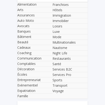
Alimentation
Franchises
Arts
Hôtels
Assurances
Immigration
Auto Moto
Immobilier
Avocats
Loisirs
Banques
Luxe
Bâtiment
Mode
Beauté
Multinationales
Cadeaux
Nautisme
Coaching
Night Life
Communication
Restaurants
Comptables
Santé
Décoration
Services B2C
Écoles
Services Pro
Entrepreneuriat
Sports
Evènementiel
Transport
Expatriation
Voyage
Famille