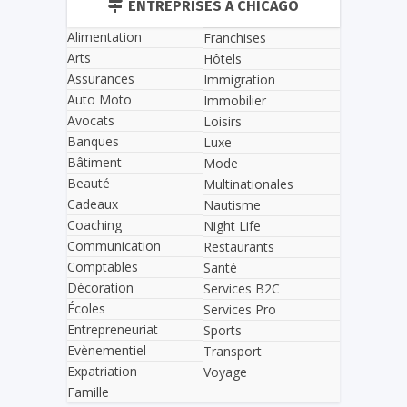
ENTREPRISES À CHICAGO
Alimentation
Franchises
Arts
Hôtels
Assurances
Immigration
Auto Moto
Immobilier
Avocats
Loisirs
Banques
Luxe
Bâtiment
Mode
Beauté
Multinationales
Cadeaux
Nautisme
Coaching
Night Life
Communication
Restaurants
Comptables
Santé
Décoration
Services B2C
Écoles
Services Pro
Entrepreneuriat
Sports
Evènementiel
Transport
Expatriation
Voyage
Famille