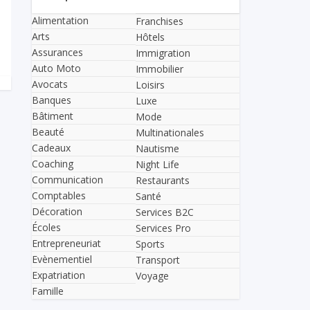
Alimentation
Franchises
Arts
Hôtels
Assurances
Immigration
Auto Moto
Immobilier
Avocats
Loisirs
Banques
Luxe
Bâtiment
Mode
Beauté
Multinationales
Cadeaux
Nautisme
Coaching
Night Life
Communication
Restaurants
Comptables
Santé
Décoration
Services B2C
Écoles
Services Pro
Entrepreneuriat
Sports
Evènementiel
Transport
Expatriation
Voyage
Famille