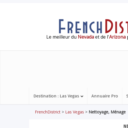
Le meilleur du
Nevada
et de l'
Arizona
p
Destination : Las Vegas
Annuaire Pro
FrenchDistrict
>
Las Vegas
>
Nettoyage, Ménage
N