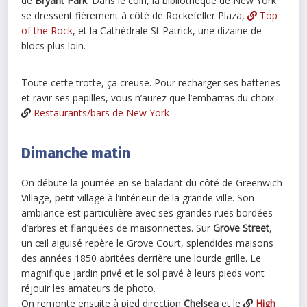
de
Bryant Park
. Dans le coin, la bibliothèque de New York
se dressent fièrement à côté de Rockefeller Plaza,
Top
of the Rock
, et la Cathédrale St Patrick, une dizaine de
blocs plus loin.
Toute cette trotte, ça creuse. Pour recharger ses batteries
et ravir ses papilles, vous n’aurez que l’embarras du choix :
Restaurants/bars de New York
Dimanche matin
On débute la journée en se baladant du côté de Greenwich
Village, petit village à l’intérieur de la grande ville. Son
ambiance est particulière avec ses grandes rues bordées
d’arbres et flanquées de maisonnettes. Sur
Grove Street
,
un œil aiguisé repère le Grove Court, splendides maisons
des années 1850 abritées derrière une lourde grille. Le
magnifique jardin privé et le sol pavé à leurs pieds vont
réjouir les amateurs de photo.
On remonte ensuite à pied direction
Chelsea
et le
High