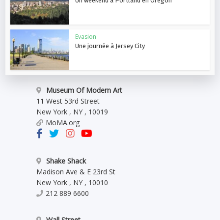
Un weekend à Portland en Oregon
Evasion
Une journée à Jersey City
Museum Of Modern Art
11 West 53rd Street
New York
,
NY
,
10019
MoMA.org
Shake Shack
Madison Ave & E 23rd St
New York
,
NY
,
10010
212 889 6600
Wall Street