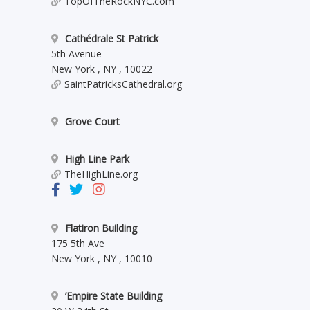
TopOfTheRockNYC.com
Cathédrale St Patrick
5th Avenue
New York
,
NY
,
10022
SaintPatricksCathedral.org
Grove Court
High Line Park
TheHighLine.org
Flatiron Building
175 5th Ave
New York
,
NY
,
10010
’Empire State Building