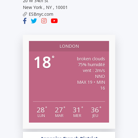
20 W 34th St
New York
,
NY
,
10001
ESBnyc.com
LONDON
18
°
broken clouds
75% humidité
vent : 2m/s
NNO
MAX 19 • MIN
16
28
27
31
36
°
°
°
°
LUN
MAR
MER
JEU