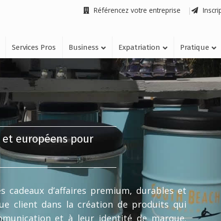
Référencez votre entreprise
Inscri
Services Pros
Business
Expatriation
Pratique
s et européens pour
es cadeaux d’affaires premium, durables et
e client dans la création de produits qui
mmunication et à leur identité de marque.