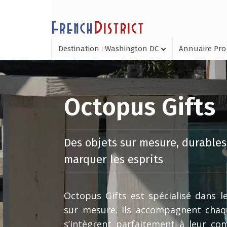
Destination : Washington DC
Annuaire Pro
Octopus Gifts
Des objets sur mesure, durable
marquer les esprits
Octopus Gifts est spécialisé dans l
sur mesure. Ils accompagnent chaqu
s’intègrent parfaitement à leur co