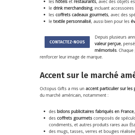
les
hôtels
et
restaurants
, avec des objets es
le
drink merchandising
, incluant accessoires
les
coffrets cadeaux gourmets
, avec des spé
le
textile personnalisé
, aussi bien pour les
é
Depuis plusieurs ann
CONTACTEZ-NOUS
valeur perçue
, pensé
mémorisés
. Chaque 
renforcer leur image de marque.
Accent sur le marché amé
Octopus Gifts a mis un
accent particulier sur le
du marché américain, notamment :
des
bidons publicitaires fabriqués en France
,
des
coffrets gourmets
composés de spéculoo
condiments, et autres produits rares aux Éta
des mugs, tasses, verres et bougies réalis