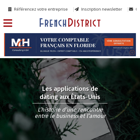
Référencez votre entreprise
Inscription newsletter
Co
Les applications de
dating aux États-Unis
L’histoire d’une rencontre
entre le business et l’amour