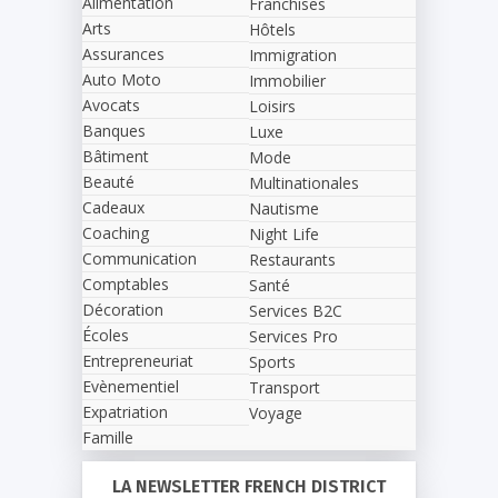
Alimentation
Franchises
Arts
Hôtels
Assurances
Immigration
Auto Moto
Immobilier
Avocats
Loisirs
Banques
Luxe
Bâtiment
Mode
Beauté
Multinationales
Cadeaux
Nautisme
Coaching
Night Life
Communication
Restaurants
Comptables
Santé
Décoration
Services B2C
Écoles
Services Pro
Entrepreneuriat
Sports
Evènementiel
Transport
Expatriation
Voyage
Famille
LA NEWSLETTER FRENCH DISTRICT