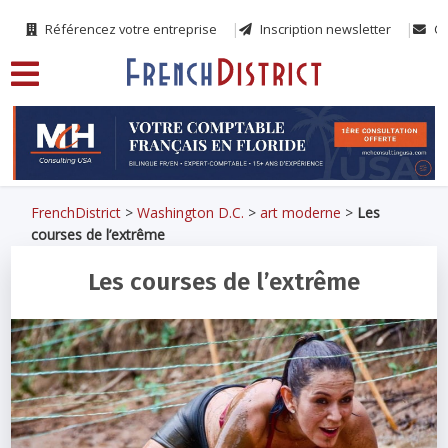
Référencez votre entreprise
Inscription newsletter
Co
FrenchDistrict
>
Washington D.C.
>
art moderne
>
Les
courses de l’extrême
Les courses de l’extrême