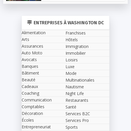
ENTREPRISES À WASHINGTON DC
Alimentation
Franchises
Arts
Hôtels
Assurances
Immigration
Auto Moto
Immobilier
Avocats
Loisirs
Banques
Luxe
Bâtiment
Mode
Beauté
Multinationales
Cadeaux
Nautisme
Coaching
Night Life
Communication
Restaurants
Comptables
Santé
Décoration
Services B2C
Écoles
Services Pro
Entrepreneuriat
Sports