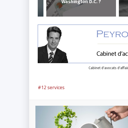
rk?
Washington D.C. ?
W
Cabinet d'avocats d'affai
12 services