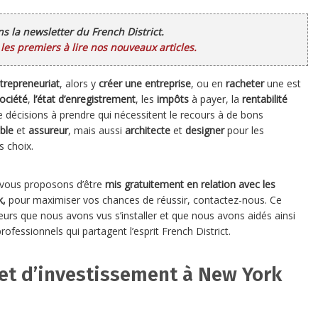
ans la newsletter du French District.
es premiers à lire nos nouveaux articles.
trepreneuriat
, alors y
créer une entreprise
, ou en
racheter
une est
ociété
,
l’état d’enregistrement
, les
impôts
à payer, la
rentabilité
de décisions à prendre qui nécessitent le recours à de bons
ble
et
assureur
, mais aussi
architecte
et
designer
pour les
s choix.
s vous proposons d’être
mis gratuitement en relation avec les
k,
pour maximiser vos chances de réussir, contactez-nous. Ce
eurs que nous avons vus s’installer et que nous avons aidés ainsi
fessionnels qui partagent l’esprit French District.
jet d’investissement à New York