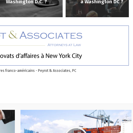
ashington D.C. ?
à Washington DC ?
res franco-américains - Peyrot & Associates, PC