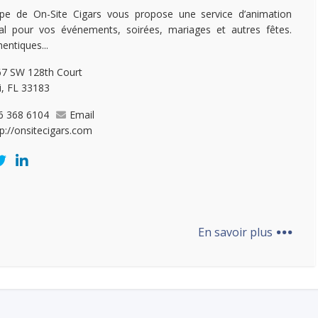
ipe de On-Site Cigars vous propose une service d’animation
nal pour vos événements, soirées, mariages et autres fêtes.
entiques...
67 SW 128th Court
, FL 33183
6 368 6104
Email
tp://onsitecigars.com
...
En savoir plus