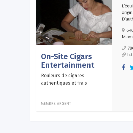
L’équ
origi
D’auth
64
Miami
78
ht
On-Site Cigars
Entertainment
Rouleurs de cigares
authentiques et frais
MEMBRE ARGENT