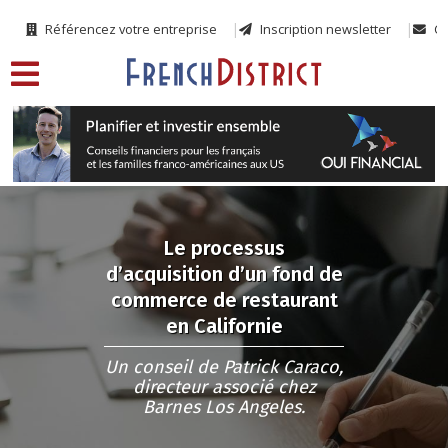
Référencez votre entreprise
Inscription newsletter
Co
Le processus
d’acquisition d’un fond de
commerce de restaurant
en Californie
Un conseil de Patrick Caraco,
directeur associé chez
Barnes Los Angeles.