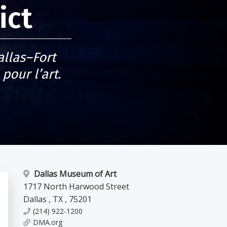
ict
allas–Fort
our l’art.
Dallas Museum of Art
1717 North Harwood Street
Dallas
,
TX
,
75201
(214) 922-1200
DMA.org