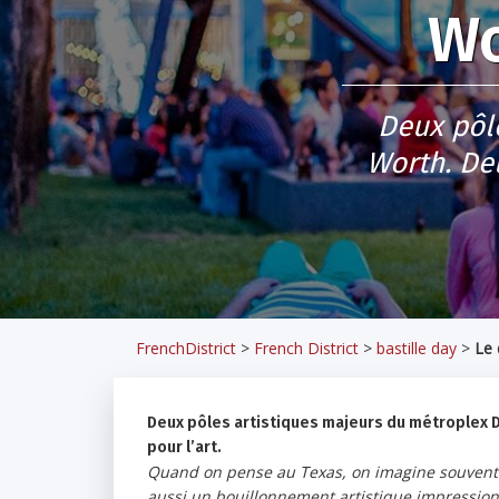
Wo
Deux pôle
Worth. De
FrenchDistrict
>
French District
>
bastille day
>
Le 
Deux pôles artistiques majeurs du métroplex 
pour l’art.
Quand on pense au Texas, on imagine souvent c
aussi un bouillonnement artistique impression