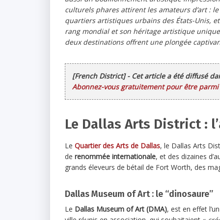
culturels phares attirent les amateurs d’art : l
quartiers artistiques urbains des États-Unis, e
rang mondial et son héritage artistique uniqu
deux destinations offrent une plongée captivan
[French District] - Cet article a été diffusé d
Abonnez-vous gratuitement pour être parmi l
Le Dallas Arts District : l
Le
Quartier des Arts de Dallas
, le Dallas Arts Di
de
renommée internationale
, et des dizaines d
grands éleveurs de bétail de Fort Worth, des magn
Dallas Museum of Art : le “dinosaure”
Le
Dallas Museum of Art (DMA)
, est en effet l’
ville réunis en association, qui souhaitaient «
cré