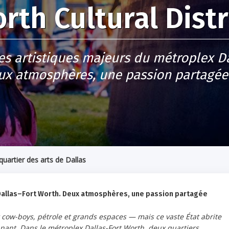
rth Cultural Distr
s artistiques majeurs du métroplex D
ux atmosphères, une passion partagée p
quartier des arts de Dallas
Dallas–Fort Worth. Deux atmosphères, une passion partagée
ow-boys, pétrole et grands espaces — mais ce vaste État abrite
nant. Dans le métroplex Dallas-Fort Worth, deux quartiers