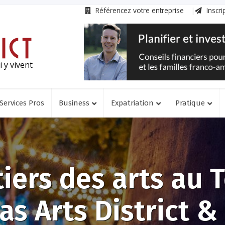
Référencez votre entreprise
Inscri
 y vivent
Services Pros
Business
Expatriation
Pratique
iers des arts au T
as Arts District &