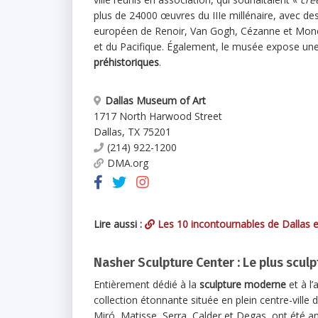
plus de 24000 œuvres du IIIe millénaire, avec de
européen de Renoir, Van Gogh, Cézanne et Mone
et du Pacifique. Également, le musée expose une
préhistoriques
.
Dallas Museum of Art
1717 North Harwood Street
Dallas
,
TX
75201
(214) 922-1200
DMA.org
Lire aussi :
Les 10 incontournables de Dallas e
Nasher Sculpture Center : Le plus sculp
Entièrement dédié à la
sculpture moderne
et à l’
collection étonnante située en plein centre-ville
Miró, Matisse, Serra, Calder et Degas, ont été 