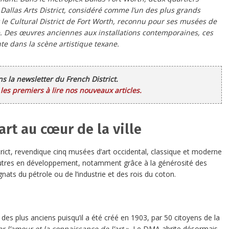
e Dallas Arts District, considéré comme l’un des plus grands
t le Cultural District de Fort Worth, reconnu pour ses musées de
e. Des œuvres anciennes aux installations contemporaines, ces
te dans la scène artistique texane.
ans la newsletter du French District.
es premiers à lire nos nouveaux articles.
’art au cœur de la ville
strict, revendique cinq musées d’art occidental, classique et moderne
’autres en développement, notamment grâce à la générosité des
ats du pétrole ou de l’industrie et des rois du coton.
un des plus anciens puisqu’il a été créé en 1903, par 50 citoyens de la
er l’amour et la connaissance de l’art
». Le DMA abrite désormais