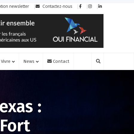
ption newsletter
Contactez-nous
Vivre
News
Contact
exas :
 Fort