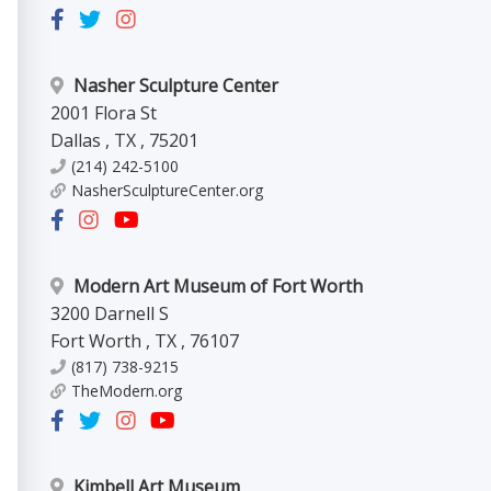
Nasher Sculpture Center
2001 Flora St
Dallas
,
TX
,
75201
(214) 242-5100
NasherSculptureCenter.org
Modern Art Museum of Fort Worth
3200 Darnell S
Fort Worth
,
TX
,
76107
(817) 738-9215
TheModern.org
Kimbell Art Museum