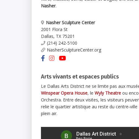
Nasher
.
Nasher Sculpture Center
2001 Flora St
Dallas
,
TX
75201
(214) 242-5100
NasherSculptureCenter.org
Arts vivants et espaces publics
Le Dallas Arts District ne se limite pas aux musé
Winspear Opera House
, le
Wyly Theatre
ou enco
Orchestra. Entre deux visites, les visiteurs peu
relie le quartier artistique au reste du centre‑vi
plein air.