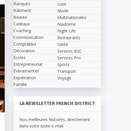
Banques
Luxe
Bâtiment
Mode
Beauté
Multinationales
Cadeaux
Nautisme
Coaching
Night Life
Communication
Restaurants
Comptables
Santé
Décoration
Services B2C
Écoles
Services Pro
Entrepreneuriat
Sports
Evènementiel
Transport
Expatriation
Voyage
Famille
LA NEWSLETTER FRENCH DISTRICT
Nos meilleures histoires, directement
dans votre boite e-mail.