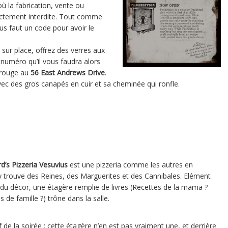
ù la fabrication, vente ou
ictement interdite. Tout comme
us faut un code pour avoir le
sur place, offrez des verres aux
e numéro qu’il vous faudra alors
 rouge au
56 East Andrews Drive
.
vec des gros canapés en cuir et sa cheminée qui ronfle.
d’s Pizzeria Vesuvius
est une pizzeria comme les autres en
y trouve des Reines, des Marguerites et des Cannibales. Elément
 du décor, une étagère remplie de livres (Recettes de la mama ?
 de famille ?) trône dans la salle.
lef de la soirée : cette étagère n’en est pas vraiment une, et derrière