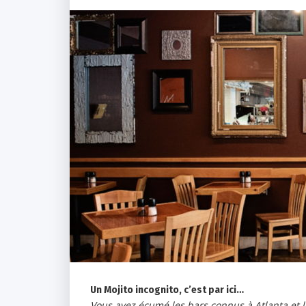
Un Mojito incognito, c’est par ici…
Vous avez écumé les bars connus à Atlanta et l