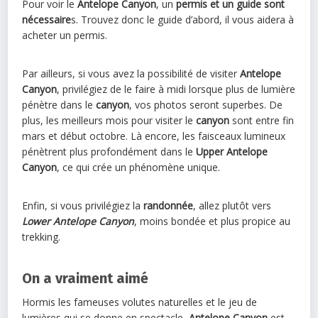
Pour voir le
Antelope Canyon
, un
permis et un guide sont
nécessaire
s. Trouvez donc le guide d’abord, il vous aidera à
acheter un permis.
Par ailleurs, si vous avez la possibilité de visiter
Antelope
Canyon
, privilégiez de le faire à midi lorsque plus de lumière
pénètre dans le
canyon
, vos photos seront superbes. De
plus, les meilleurs mois pour visiter le
canyon
sont entre fin
mars et début octobre. Là encore, les faisceaux lumineux
pénètrent plus profondément dans le
Upper Antelope
Canyon
, ce qui crée un phénomène unique.
Enfin, si vous privilégiez la
randonnée
, allez plutôt vers
Lower Antelope Canyon
, moins bondée et plus propice au
trekking.
On a vraiment aimé
Hormis les fameuses volutes naturelles et le jeu de
lumières qui se donne en spectacle,
Antelope Canyon
est