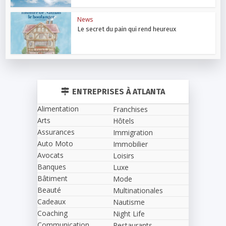
News
Le secret du pain qui rend heureux
ENTREPRISES À ATLANTA
Alimentation
Franchises
Arts
Hôtels
Assurances
Immigration
Auto Moto
Immobilier
Avocats
Loisirs
Banques
Luxe
Bâtiment
Mode
Beauté
Multinationales
Cadeaux
Nautisme
Coaching
Night Life
Communication
Restaurants