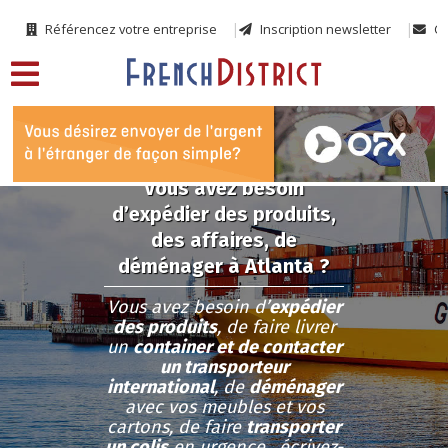
Référencez votre entreprise
Inscription newsletter
Co
Vous avez besoin
d’expédier des produits,
des affaires, de
déménager à Atlanta ?
Vous avez besoin d’
expédier
des produits
, de faire livrer
un
container et de contacter
un transporteur
international
, de
déménager
avec vos meubles et vos
cartons, de faire
transporter
un colis
en urgence, écrivez-