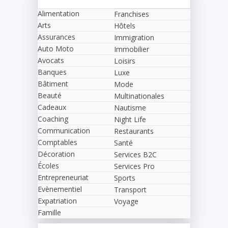
Alimentation
Franchises
Arts
Hôtels
Assurances
Immigration
Auto Moto
Immobilier
Avocats
Loisirs
Banques
Luxe
Bâtiment
Mode
Beauté
Multinationales
Cadeaux
Nautisme
Coaching
Night Life
Communication
Restaurants
Comptables
Santé
Décoration
Services B2C
Écoles
Services Pro
Entrepreneuriat
Sports
Evènementiel
Transport
Expatriation
Voyage
Famille