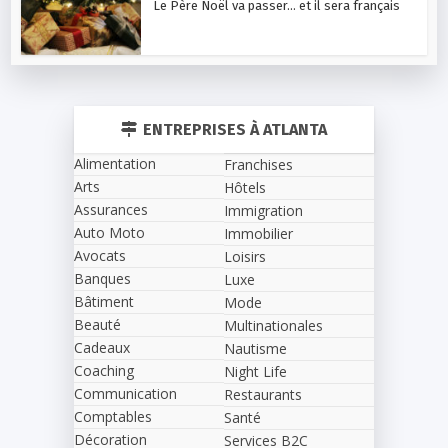
Le Père Noël va passer… et il sera français
ENTREPRISES À ATLANTA
Alimentation
Franchises
Arts
Hôtels
Assurances
Immigration
Auto Moto
Immobilier
Avocats
Loisirs
Banques
Luxe
Bâtiment
Mode
Beauté
Multinationales
Cadeaux
Nautisme
Coaching
Night Life
Communication
Restaurants
Comptables
Santé
Décoration
Services B2C