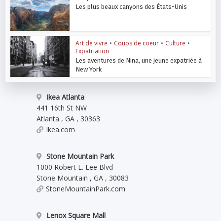
Les plus beaux canyons des États-Unis
Art de vivre
•
Coups de coeur
•
Culture
•
Expatriation
Les aventures de Nina, une jeune expatriée à
New York
Ikea Atlanta
441 16th St NW
Atlanta
,
GA
,
30363
Ikea.com
Stone Mountain Park
1000 Robert E. Lee Blvd
Stone Mountain
,
GA
,
30083
StoneMountainPark.com
Lenox Square Mall