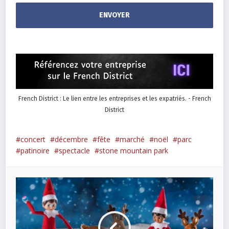
French District : Le lien entre les entreprises et les expatriés. - French
District
concert
décembre
fête
marché
noël
parc
patinoire
spectacle
stone mountain park