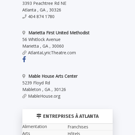
3393 Peachtree Rd NE
Atlanta
,
GA
,
30326
404 874 1780
Marietta First United Methodist
56 Whitlock Avenue
Marietta
,
GA
,
30060
AtlantaLyricTheatre.com
Mable House Arts Center
5239 Floyd Rd
Mableton
,
GA
,
30126
MableHouse.org
ENTREPRISES À ATLANTA
Alimentation
Franchises
Arts
Hôtels