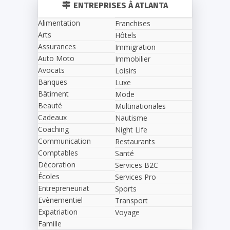
ENTREPRISES À ATLANTA
Alimentation
Franchises
Arts
Hôtels
Assurances
Immigration
Auto Moto
Immobilier
Avocats
Loisirs
Banques
Luxe
Bâtiment
Mode
Beauté
Multinationales
Cadeaux
Nautisme
Coaching
Night Life
Communication
Restaurants
Comptables
Santé
Décoration
Services B2C
Écoles
Services Pro
Entrepreneuriat
Sports
Evènementiel
Transport
Expatriation
Voyage
Famille