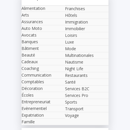
Alimentation
Franchises
Arts
Hôtels
Assurances
Immigration
Auto Moto
Immobilier
Avocats
Loisirs
Banques
Luxe
Bâtiment
Mode
Beauté
Multinationales
Cadeaux
Nautisme
Coaching
Night Life
Communication
Restaurants
Comptables
Santé
Décoration
Services B2C
Écoles
Services Pro
Entrepreneuriat
Sports
Evènementiel
Transport
Expatriation
Voyage
Famille