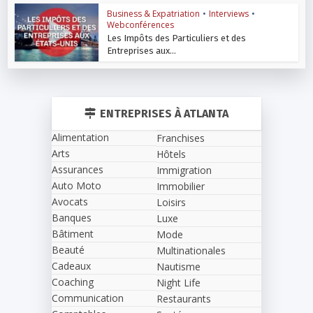
Business & Expatriation
•
Interviews
•
Webconférences
Les Impôts des Particuliers et des
Entreprises aux...
ENTREPRISES À ATLANTA
Alimentation
Franchises
Arts
Hôtels
Assurances
Immigration
Auto Moto
Immobilier
Avocats
Loisirs
Banques
Luxe
Bâtiment
Mode
Beauté
Multinationales
Cadeaux
Nautisme
Coaching
Night Life
Communication
Restaurants