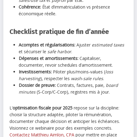
sales/use tax
et
payroll
par État.
Cohérence:
État d’immatriculation vs présence
économique réelle.
Checklist pratique de fin d’année
Acomptes et régularisations:
Ajuster
estimated taxes
et sécuriser le
safe harbor
.
Dépenses et amortissements:
Capitaliser,
documenter, revoir schedules d’amortissement.
Investissements:
Piloter plus/moins‑values (
loss
harvesting
), respecter les
wash‑sale rules
.
Dossier de preuve:
Contrats, factures, paie,
board
minutes
(S‑Corp/C‑Corp), registres mis à jour.
L’
optimisation fiscale pour 2025
repose sur la discipline:
choisir la structure adaptée, piloter la rémunération,
documenter chaque décision et anticiper les échéances.
Visionnez ce webinaire pour des exemples concrets.
Contactez Matthieu Aimlon, CPA
pour mettre en place