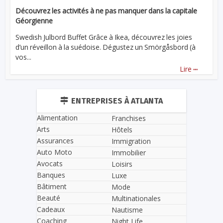
Découvrez les activités à ne pas manquer dans la capitale
Géorgienne
Swedish Julbord Buffet Grâce à Ikea, découvrez les joies
d’un réveillon à la suédoise. Dégustez un Smörgåsbord (à
vos...
...
Lire
ENTREPRISES À ATLANTA
Alimentation
Franchises
Arts
Hôtels
Assurances
Immigration
Auto Moto
Immobilier
Avocats
Loisirs
Banques
Luxe
Bâtiment
Mode
Beauté
Multinationales
Cadeaux
Nautisme
Coaching
Night Life