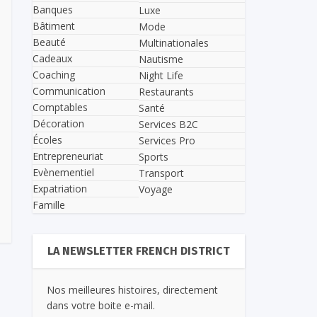
Banques
Luxe
Bâtiment
Mode
Beauté
Multinationales
Cadeaux
Nautisme
Coaching
Night Life
Communication
Restaurants
Comptables
Santé
Décoration
Services B2C
Écoles
Services Pro
Entrepreneuriat
Sports
Evènementiel
Transport
Expatriation
Voyage
Famille
LA NEWSLETTER FRENCH DISTRICT
Nos meilleures histoires, directement
dans votre boite e-mail.