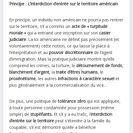
Principe : L’interdiction d’entrée sur le territoire américain
En principe, un individu non américain ne pourra pas rentrer
sur le territoire, s’il a commis un
acte de « turpitude
morale »
qui a entrainé une inscription sur son
casier
judiciaire
. La loi américaine ne définit pas précisément (et
volontairement) cette notion, ce qui laisse la place à
l’interprétation et au
pouvoir discrétionnaire
de l’agent
d’immigration. Mais la pratique judiciaire montre qu’elle
comprend les crimes, la torture, le
détournement de fonds
,
blanchiment d’argent
, la
traite d’êtres humains
, le
proxénétisme
, les autres
infractions à caractère sexuel
et
plus généralement à la commercialisation du vice…
De plus, une politique de
tolérance zéro
qui est appliquée,
à toute personne condamnée pour possession (même
simple) de
stupéfiants.
Et s’il y a eu trafic, l’
interdiction
d’entrée sur le territoire
peut s’étendre à la famille du
coupable, s’il est démontré qu’elle a bénéficié