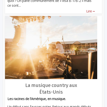
quoi ? On parle communément de « visa B-1/B-2 » mais
ce sont...
...
Lire
La musique country aux
États-Unis
Les racines de l’Amérique, en musique.
Un début sans fausses notes Retour aux grands débuts.