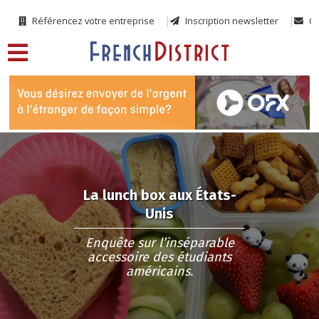
Référencez votre entreprise
Inscription newsletter
Co
La lunch box aux États-
Unis
Enquête sur l’inséparable
accessoire des étudiants
américains.