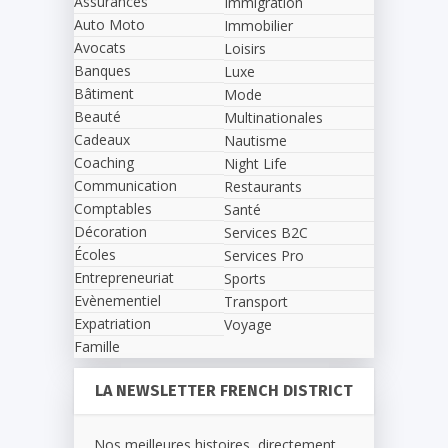
Assurances
Immigration
Auto Moto
Immobilier
Avocats
Loisirs
Banques
Luxe
Bâtiment
Mode
Beauté
Multinationales
Cadeaux
Nautisme
Coaching
Night Life
Communication
Restaurants
Comptables
Santé
Décoration
Services B2C
Écoles
Services Pro
Entrepreneuriat
Sports
Evènementiel
Transport
Expatriation
Voyage
Famille
LA NEWSLETTER FRENCH DISTRICT
Nos meilleures histoires, directement