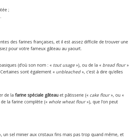
tée ;
.
tes des farines françaises, et il est assez difficile de trouver une
lisiez pour votre fameux gâteau au yaourt.
 basiques (d’où son nom : «
tout usage
»), ou de la «
bread flour
»
s. Certaines sont également «
unbleached
», c’est à dire qu’elles
er de la
farine spéciale gâteau
et pâtisserie («
cake flour
», ou «
 de la farine complète («
whole wheat flour
»), que l’on peut
, un sel minier aux cristaux fins mais pas trop quand même, et