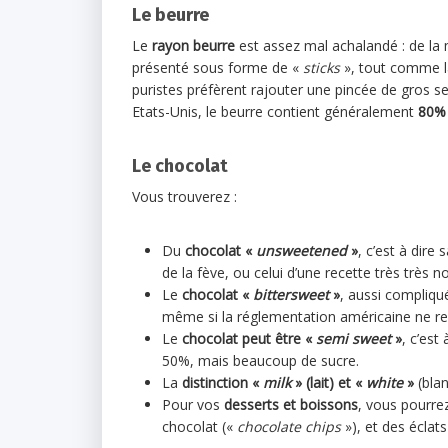
Le beurre
Le
rayon beurre
est assez mal achalandé : de la ma
présenté sous forme de «
sticks
», tout comme la 
puristes préfèrent rajouter une pincée de gros sel
Etats-Unis, le beurre contient généralement
80% 
Le chocolat
Vous trouverez :
Du
chocolat «
unsweetened
»
, c’est à dir
de la fève, ou celui d’une recette très très no
Le
chocolat «
bittersweet
»
, aussi compliq
même si la réglementation américaine ne req
Le
chocolat peut être «
semi sweet
»
, c’est
50%, mais beaucoup de sucre.
La
distinction «
milk
» (lait) et «
white
»
(blan
Pour vos
desserts et boissons
, vous pourre
chocolat («
chocolate chips
»), et des éclat