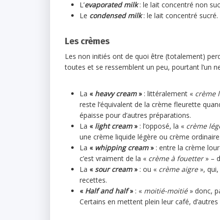
L’
evaporated milk
: le lait concentré non su
Le
condensed milk
: le lait concentré sucré.
Les crèmes
Les non initiés ont de quoi être (totalement) pe
toutes et se ressemblent un peu, pourtant l’un ne
La
«
heavy cream
»
: littéralement «
crème l
reste l’équivalent de la crème fleurette qua
épaisse pour d’autres préparations.
La
«
light cream
»
: l’opposé, la «
crème lég
une crème liquide légère ou crème ordinaire
La
«
whipping cream
»
: entre la crème lour
c’est vraiment de la «
crème à fouetter
» – d
La
«
sour cream
»
: ou «
crème aigre
», qui
recettes.
«
Half and half
»
: «
moitié-moitié
» donc, pa
Certains en mettent plein leur café, d’autres