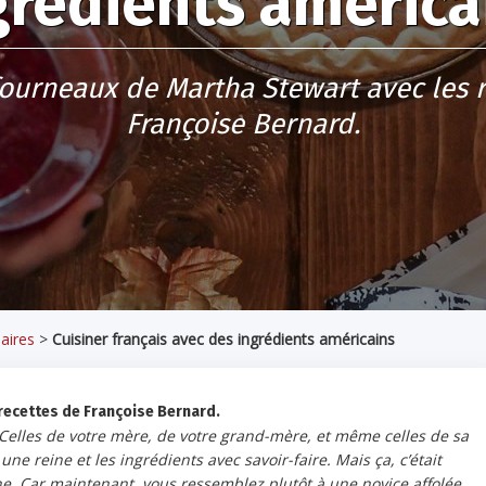
grédients américa
fourneaux de Martha Stewart avec les r
Françoise Bernard.
aires
>
Cuisiner français avec des ingrédients américains
recettes de Françoise Bernard.
 Celles de votre mère, de votre grand-mère, et même celles de sa
e reine et les ingrédients avec savoir-faire. Mais ça, c’était
ne. Car maintenant, vous ressemblez plutôt à une novice affolée