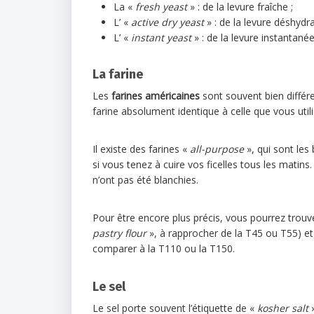
La «
fresh yeast
» : de la levure fraîche ;
L’ «
active dry yeast
» : de la levure déshydra
L’ «
instant yeast
» : de la levure instantanée
La farine
Les
farines américaines
sont souvent bien différen
farine absolument identique à celle que vous uti
Il existe des farines «
all-purpose
», qui sont les
si vous tenez à cuire vos ficelles tous les matin
n’ont pas été blanchies.
Pour être encore plus précis, vous pourrez trouv
pastry flour
», à rapprocher de la T45 ou T55) et
comparer à la T110 ou la T150.
Le sel
Le sel porte souvent l’étiquette de «
kosher salt
»