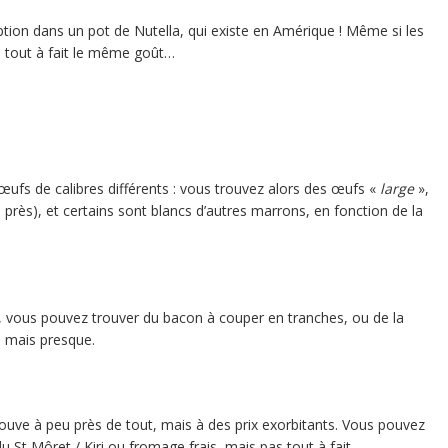
tion dans un pot de Nutella, qui existe en Amérique ! Même si les
as tout à fait le même goût…
ufs de calibres différents : vous trouvez alors des œufs «
large
»,
ès), et certains sont blancs d’autres marrons, en fonction de la
ce, vous pouvez trouver du bacon à couper en tranches, ou de la
, mais presque.
rouve à peu près de tout, mais à des prix exorbitants. Vous pouvez
u St Môret / Kiri ou fromage frais, mais pas tout à fait.