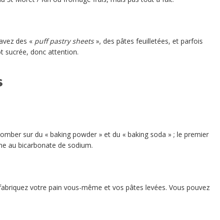
s avez des «
puff pastry sheets
», des pâtes feuilletées, et parfois
t sucrée, donc attention.
s
omber sur du « baking powder » et du « baking soda » ; le premier
ème au bicarbonate de sodium.
ous fabriquez votre pain vous-même et vos pâtes levées. Vous pouvez