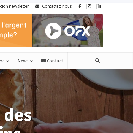
ption newsletter
Contactez-nous
vre
News
Contact
c des