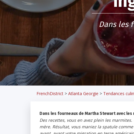
in
Dans les 
FrenchDistrict
>
Atlanta Georgie
>
Tendances culin
Dans les fourneaux de Martha Stewart avec les 
Des recettes, vous en avez plein les marmites.
mère. Résultat, vous maniez la spatule comme un
avant, avant votre migration en terre américai