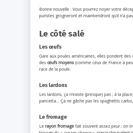
Bonne nouvelle : Vous pourrez noyer votre décep
puristes grogneront et maintiendront qu’il n’a p
Le côté salé
Les œufs
Gare aux poules américaines, elles pondent des œ
des
œufs moyens
(comme ceux de France à peu pr
race de la poule.
Les lardons
Les lardons, ça n’existe (presque) pas ; à la pla
pancetta… Ça ne gâche pas les spaghettis carbo
Le fromage
Le
rayon fromage
fait souvent assez peur ; on t
trouver du «
cream cheese
», presqu’équivalent d