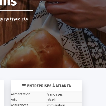
ins
ecettes de
ENTREPRISES À ATLANTA
Alimentation
Franchises
Arts
Hôtels
Assurances
Immigration