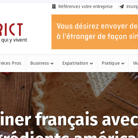
Référencez votre entreprise
Inscri
qui y vivent
rvices Pros
Business
Expatriation
Pratique
Vi
iner français ave