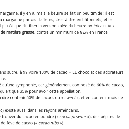
rgarine, il y en a, mais le beurre se fait un peu timide : il est
margarine parfois d’ailleurs, c’est à dire en bâtonnets, et le
 plutôt que d’utiliser la version salée du beurre américain. Aux
de matière grasse
, contre un minimum de 82% en France.
e sans sucre, à 99 voire 100% de cacao – LE chocolat des adorateurs
ire.
ué qu’une symphonie, car généralement composé de 60% de cacao,
uiert que 35% pour avoir cette appellation.
 à dire contenir 50% de cacao, ou «
sweet
», et en contenir mois de
c) existe aussi dans les rayons américains.
z trouver du cacao en poudre («
cocoa powder
»), des pépites de
s de fève de cacao («
cacao nibs
»).