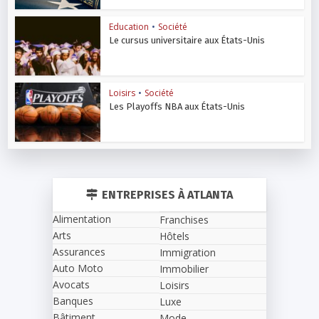
Education
•
Société
Le cursus universitaire aux États-Unis
Loisirs
•
Société
Les Playoffs NBA aux États-Unis
ENTREPRISES À ATLANTA
Alimentation
Franchises
Arts
Hôtels
Assurances
Immigration
Auto Moto
Immobilier
Avocats
Loisirs
Banques
Luxe
Bâtiment
Mode