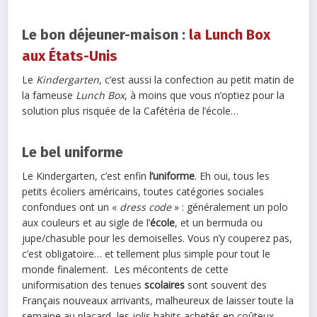
Le bon déjeuner-maison :
la Lunch Box
aux États-Unis
Le
Kindergarten
, c’est aussi la confection au petit matin de
la fameuse
Lunch Box
, à moins que vous n’optiez pour la
solution plus risquée de la Cafétéria de l’école…
Le bel uniforme
Le Kindergarten, c’est enfin
l’uniforme
. Eh oui, tous les
petits écoliers américains, toutes catégories sociales
confondues ont un «
dress code
» : généralement un polo
aux couleurs et au sigle de l’
école
, et un bermuda ou
jupe/chasuble pour les demoiselles. Vous n’y couperez pas,
c’est obligatoire… et tellement plus simple pour tout le
monde finalement. Les mécontents de cette
uniformisation des tenues
scolaires
sont souvent des
Français nouveaux arrivants, malheureux de laisser toute la
semaine au placard, les jolis habits achetés en coûteux