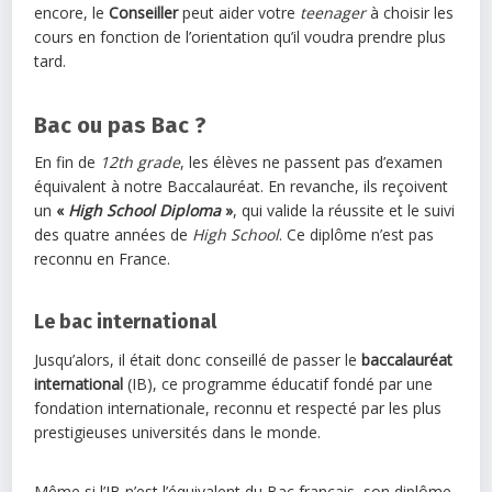
encore, le
Conseiller
peut aider votre
teenager
à choisir les
cours en fonction de l’orientation qu’il voudra prendre plus
tard.
Bac ou pas Bac ?
En fin de
12th grade
, les élèves ne passent pas d’examen
équivalent à notre Baccalauréat. En revanche, ils reçoivent
un
«
High School Diploma
»
, qui valide la réussite et le suivi
des quatre années de
High School
. Ce diplôme n’est pas
reconnu en France.
Le bac international
Jusqu’alors, il était donc conseillé de passer le
baccalauréat
international
(IB), ce programme éducatif fondé par une
fondation internationale, reconnu et respecté par les plus
prestigieuses universités dans le monde.
Même si l’IB n’est l’équivalent du Bac français, son diplôme