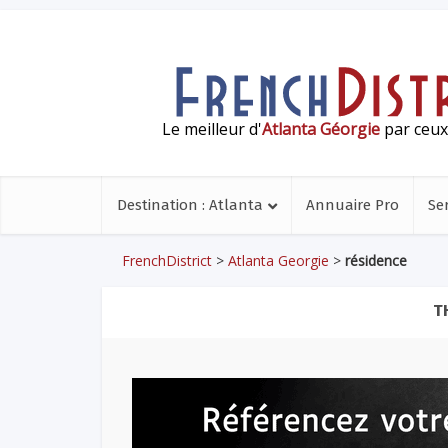
Le meilleur d'
Atlanta Géorgie
par ceux 
Destination : Atlanta
Annuaire Pro
Se
FrenchDistrict
>
Atlanta Georgie
>
résidence
T