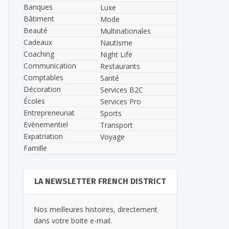
Banques
Luxe
Bâtiment
Mode
Beauté
Multinationales
Cadeaux
Nautisme
Coaching
Night Life
Communication
Restaurants
Comptables
Santé
Décoration
Services B2C
Écoles
Services Pro
Entrepreneuriat
Sports
Evènementiel
Transport
Expatriation
Voyage
Famille
LA NEWSLETTER FRENCH DISTRICT
Nos meilleures histoires, directement
dans votre boite e-mail.