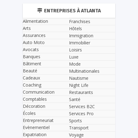
ENTREPRISES À ATLANTA
Alimentation
Franchises
Arts
Hôtels
Assurances
Immigration
Auto Moto
Immobilier
Avocats
Loisirs
Banques
Luxe
Bâtiment
Mode
Beauté
Multinationales
Cadeaux
Nautisme
Coaching
Night Life
Communication
Restaurants
Comptables
Santé
Décoration
Services B2C
Écoles
Services Pro
Entrepreneuriat
Sports
Evènementiel
Transport
Expatriation
Voyage