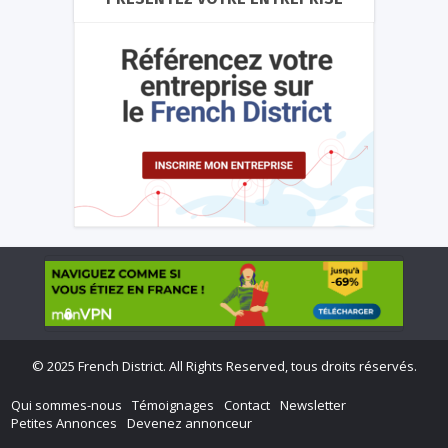
©
2025 French District. All Rights Reserved, tous droits réservés.
Qui sommes-nous
Témoignages
Contact
Newsletter
Petites Annonces
Devenez annonceur