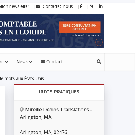
ption newsletter
Contactez-nous
re
News
Contact
ie de mots aux États-Unis
INFOS PRATIQUES
Mireille Dedios Translations -
Arlington, MA
Arlington
,
MA
,
02476