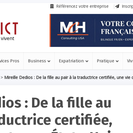
Référencez votre entreprise
Inscri
 vivent
vices Pros
Business
Expatriation
Pratique
Viv
>
Mireille Dedios : De la fille au pair à la traductrice certifiée, une v
os : De la fille au
ductrice certifiée,