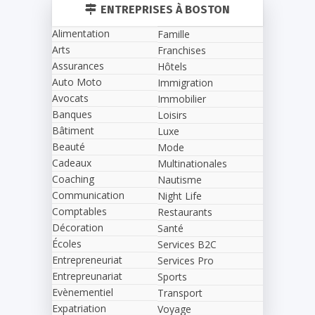
ENTREPRISES À BOSTON
Alimentation
Famille
Arts
Franchises
Assurances
Hôtels
Auto Moto
Immigration
Avocats
Immobilier
Banques
Loisirs
Bâtiment
Luxe
Beauté
Mode
Cadeaux
Multinationales
Coaching
Nautisme
Communication
Night Life
Comptables
Restaurants
Décoration
Santé
Écoles
Services B2C
Entrepreneuriat
Services Pro
Entrepreunariat
Sports
Evènementiel
Transport
Expatriation
Voyage