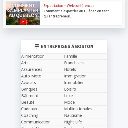
Expatriation
•
Webconférences
Comment s’expatrier au Québec en tant
qu’entrepreneur...
ENTREPRISES À BOSTON
Alimentation
Famille
Arts
Franchises
Assurances
Hôtels
Auto Moto
Immigration
Avocats
Immobilier
Banques
Loisirs
Bâtiment
Luxe
Beauté
Mode
Cadeaux
Multinationales
Coaching
Nautisme
Communication
Night Life