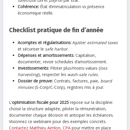
sales/use tax
et
payroll
par État.
Cohérence:
État d’immatriculation vs présence
économique réelle.
Checklist pratique de fin d’année
Acomptes et régularisations:
Ajuster
estimated taxes
et sécuriser le
safe harbor
.
Dépenses et amortissements:
Capitaliser,
documenter, revoir schedules d’amortissement.
Investissements:
Piloter plus/moins‑values (
loss
harvesting
), respecter les
wash‑sale rules
.
Dossier de preuve:
Contrats, factures, paie,
board
minutes
(S‑Corp/C‑Corp), registres mis à jour.
L’
optimisation fiscale pour 2025
repose sur la discipline:
choisir la structure adaptée, piloter la rémunération,
documenter chaque décision et anticiper les échéances.
Visionnez ce webinaire pour des exemples concrets.
Contactez Matthieu Aimlon, CPA
pour mettre en place