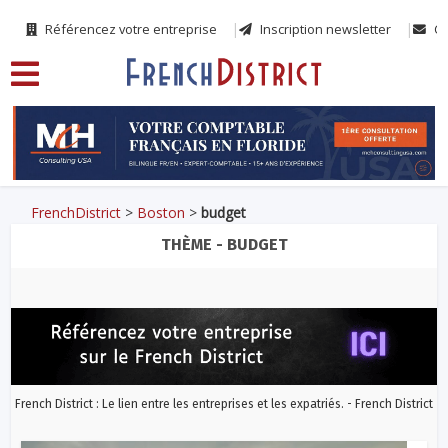
Référencez votre entreprise
Inscription newsletter
Co
FrenchDistrict
>
Boston
>
budget
THÈME - BUDGET
French District : Le lien entre les entreprises et les expatriés. - French District